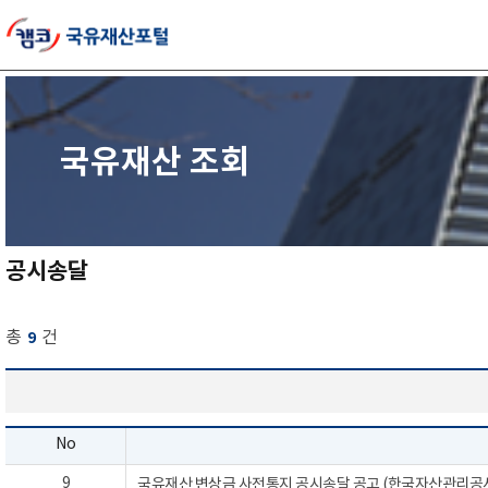
국유재산 조회
공시송달
총
건
9
No
9
국유재산 변상금 사전통지 공시송달 공고 (한국자산관리공사 공