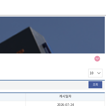
페
이
지
당
조회
글
갯
수
게시일자
선
택
2026-07-24